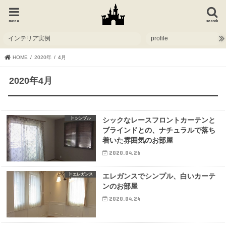
menu
search
インテリア実例
profile
HOME
2020年
4月
2020年4月
┣ シンプル
シックなレースフロントカーテンと
ブラインドとの、ナチュラルで落ち
着いた雰囲気のお部屋
2020.04.26
┣ エレガンス
エレガンスでシンプル、白いカーテ
ンのお部屋
2020.04.24