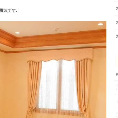
囲気です♩
p